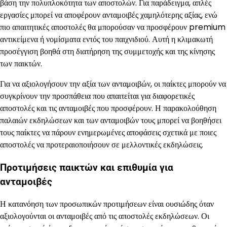
βάση την πολυπλοκότητα των αποστολών. Για παράδειγμα, απλές
εργασίες μπορεί να αποφέρουν ανταμοιβές χαμηλότερης αξίας, ενώ
πιο απαιτητικές αποστολές θα μπορούσαν να προσφέρουν premium
αντικείμενα ή νομίσματα εντός του παιχνιδιού. Αυτή η κλιμακωτή
προσέγγιση βοηθά στη διατήρηση της συμμετοχής και της κίνησης
των παικτών.
Για να αξιολογήσουν την αξία των ανταμοιβών, οι παίκτες μπορούν να
συγκρίνουν την προσπάθεια που απαιτείται για διαφορετικές
αποστολές και τις ανταμοιβές που προσφέρουν. Η παρακολούθηση
παλαιών εκδηλώσεων και των ανταμοιβών τους μπορεί να βοηθήσει
τους παίκτες να πάρουν ενημερωμένες αποφάσεις σχετικά με ποιες
αποστολές να προτεραιοποιήσουν σε μελλοντικές εκδηλώσεις.
Προτιμήσεις παικτών και επιθυμία για
ανταμοιβές
Η κατανόηση των προσωπικών προτιμήσεων είναι ουσιώδης όταν
αξιολογούνται οι ανταμοιβές από τις αποστολές εκδηλώσεων. Οι