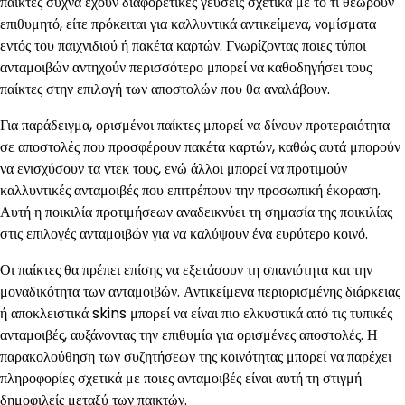
παίκτες συχνά έχουν διαφορετικές γεύσεις σχετικά με το τι θεωρούν
επιθυμητό, είτε πρόκειται για καλλυντικά αντικείμενα, νομίσματα
εντός του παιχνιδιού ή πακέτα καρτών. Γνωρίζοντας ποιες τύποι
ανταμοιβών αντηχούν περισσότερο μπορεί να καθοδηγήσει τους
παίκτες στην επιλογή των αποστολών που θα αναλάβουν.
Για παράδειγμα, ορισμένοι παίκτες μπορεί να δίνουν προτεραιότητα
σε αποστολές που προσφέρουν πακέτα καρτών, καθώς αυτά μπορούν
να ενισχύσουν τα ντεκ τους, ενώ άλλοι μπορεί να προτιμούν
καλλυντικές ανταμοιβές που επιτρέπουν την προσωπική έκφραση.
Αυτή η ποικιλία προτιμήσεων αναδεικνύει τη σημασία της ποικιλίας
στις επιλογές ανταμοιβών για να καλύψουν ένα ευρύτερο κοινό.
Οι παίκτες θα πρέπει επίσης να εξετάσουν τη σπανιότητα και την
μοναδικότητα των ανταμοιβών. Αντικείμενα περιορισμένης διάρκειας
ή αποκλειστικά skins μπορεί να είναι πιο ελκυστικά από τις τυπικές
ανταμοιβές, αυξάνοντας την επιθυμία για ορισμένες αποστολές. Η
παρακολούθηση των συζητήσεων της κοινότητας μπορεί να παρέχει
πληροφορίες σχετικά με ποιες ανταμοιβές είναι αυτή τη στιγμή
δημοφιλείς μεταξύ των παικτών.