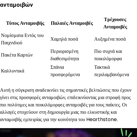
ανταμοιβών
Τρέχουσες
Τύπος Ανταμοιβής
Παλαιές Ανταμοιβές
Ανταμοιβές
Νομίσματα Εντός του
Χαμηλά ποσά
Αυξημένα ποσά
Παιχνιδιού
Περιορισμένη
Πιο συχνά και
Πακέτα Καρτών
διαθεσιμότητα
ποικιλόμορφα
Σπάνια
Τακτικά
Καλλυντικά
προσφερόμενα
περιλαμβανόμενα
Αυτή η σύγκριση αναδεικνύει τις σημαντικές βελτιώσεις που έχουν
γίνει στις προσφορές ανταμοιβών, επιδεικνύοντας μια στροφή προς
πιο πολύτιμες και ποικιλόμορφες ανταμοιβές για τους παίκτες. Οι
αλλαγές στοχεύουν στη δημιουργία μιας πιο ελκυστικής και
ανταμοιβής εμπειρίας για την κοινότητα του Hearthstone.