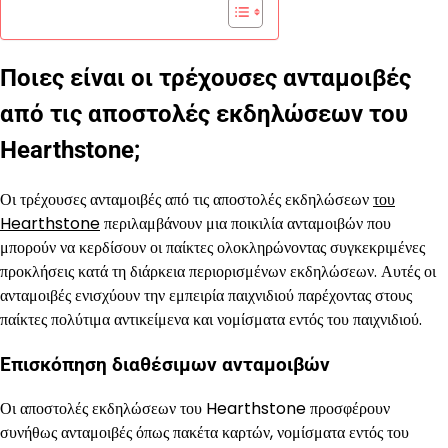
Ποιες είναι οι τρέχουσες ανταμοιβές
από τις αποστολές εκδηλώσεων του
Hearthstone;
Οι τρέχουσες ανταμοιβές από τις αποστολές εκδηλώσεων
του
Hearthstone
περιλαμβάνουν μια ποικιλία ανταμοιβών που
μπορούν να κερδίσουν οι παίκτες ολοκληρώνοντας συγκεκριμένες
προκλήσεις κατά τη διάρκεια περιορισμένων εκδηλώσεων. Αυτές οι
ανταμοιβές ενισχύουν την εμπειρία παιχνιδιού παρέχοντας στους
παίκτες πολύτιμα αντικείμενα και νομίσματα εντός του παιχνιδιού.
Επισκόπηση διαθέσιμων ανταμοιβών
Οι αποστολές εκδηλώσεων του Hearthstone προσφέρουν
συνήθως ανταμοιβές όπως πακέτα καρτών, νομίσματα εντός του