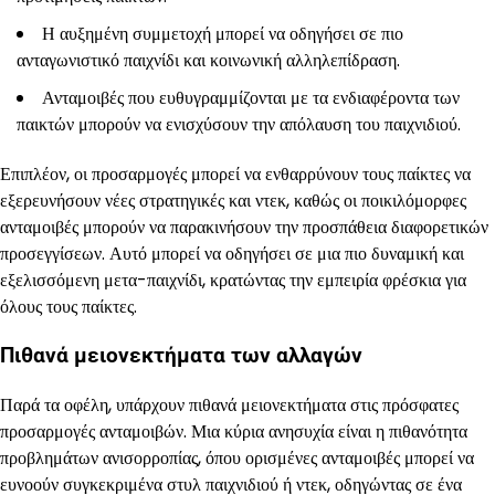
Η αυξημένη συμμετοχή μπορεί να οδηγήσει σε πιο
ανταγωνιστικό παιχνίδι και κοινωνική αλληλεπίδραση.
Ανταμοιβές που ευθυγραμμίζονται με τα ενδιαφέροντα των
παικτών μπορούν να ενισχύσουν την απόλαυση του παιχνιδιού.
Επιπλέον, οι προσαρμογές μπορεί να ενθαρρύνουν τους παίκτες να
εξερευνήσουν νέες στρατηγικές και ντεκ, καθώς οι ποικιλόμορφες
ανταμοιβές μπορούν να παρακινήσουν την προσπάθεια διαφορετικών
προσεγγίσεων. Αυτό μπορεί να οδηγήσει σε μια πιο δυναμική και
εξελισσόμενη μετα-παιχνίδι, κρατώντας την εμπειρία φρέσκια για
όλους τους παίκτες.
Πιθανά μειονεκτήματα των αλλαγών
Παρά τα οφέλη, υπάρχουν πιθανά μειονεκτήματα στις πρόσφατες
προσαρμογές ανταμοιβών. Μια κύρια ανησυχία είναι η πιθανότητα
προβλημάτων ανισορροπίας, όπου ορισμένες ανταμοιβές μπορεί να
ευνοούν συγκεκριμένα στυλ παιχνιδιού ή ντεκ, οδηγώντας σε ένα