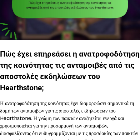
Πώς έχει επηρεάσει η ανατροφοδότηση
της κοινότητας τις ανταμοιβές από τις
αποστολές εκδηλώσεων του
Hearthstone;
Η ανατροφοδότηση της κοινότητας έχει διαμορφώσει σημαντικά τη
δομή των ανταμοιβών για τις αποστολές εκδηλώσεων του
Hearthstone. Η γνώμη των παικτών αναζητείται ενεργά και
χρησιμοποιείται για την προσαρμογή των ανταμοιβών,
διασφαλίζοντας ότι ευθυγραμμίζονται με τις προσδοκίες των παικτών