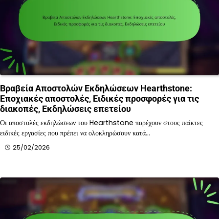
Βραβεία Αποστολών Εκδηλώσεων Hearthstone:
Εποχιακές αποστολές, Ειδικές προσφορές για τις
διακοπές, Εκδηλώσεις επετείου
Οι αποστολές εκδηλώσεων του Hearthstone παρέχουν στους παίκτες
ειδικές εργασίες που πρέπει να ολοκληρώσουν κατά…
25/02/2026