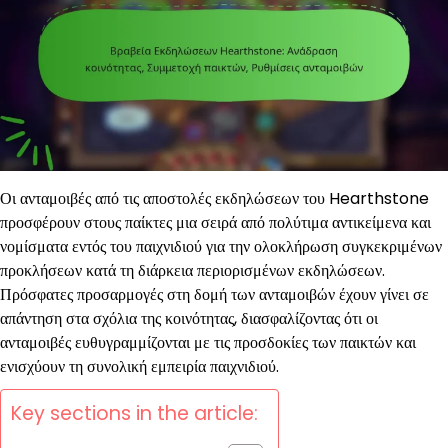
Οι ανταμοιβές από τις αποστολές εκδηλώσεων του Hearthstone
προσφέρουν στους παίκτες μια σειρά από πολύτιμα αντικείμενα και
νομίσματα εντός του παιχνιδιού για την ολοκλήρωση συγκεκριμένων
προκλήσεων κατά τη διάρκεια περιορισμένων εκδηλώσεων.
Πρόσφατες προσαρμογές στη δομή των ανταμοιβών έχουν γίνει σε
απάντηση στα σχόλια της κοινότητας, διασφαλίζοντας ότι οι
ανταμοιβές ευθυγραμμίζονται με τις προσδοκίες των παικτών και
ενισχύουν τη συνολική εμπειρία παιχνιδιού.
Key sections in the article: